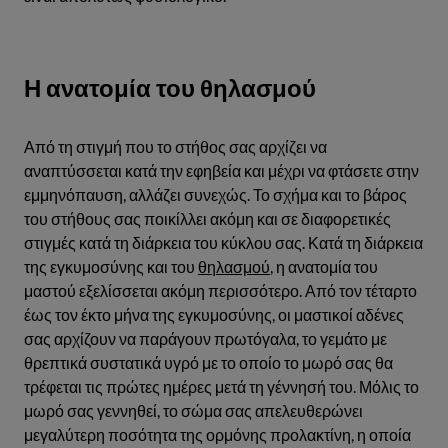
Η ανατομία του θηλασμού
Από τη στιγμή που το στήθος σας αρχίζει να
αναπτύσσεται κατά την εφηβεία και μέχρι να φτάσετε στην
εμμηνόπαυση, αλλάζει συνεχώς. Το σχήμα και το βάρος
του στήθους σας ποικίλλει ακόμη και σε διαφορετικές
στιγμές κατά τη διάρκεια του κύκλου σας. Κατά τη διάρκεια
της εγκυμοσύνης και του
θηλασμού
, η ανατομία του
μαστού εξελίσσεται ακόμη περισσότερο. Από τον τέταρτο
έως τον έκτο μήνα της εγκυμοσύνης, οι μαστικοί αδένες
σας αρχίζουν να παράγουν πρωτόγαλα, το γεμάτο με
θρεπτικά συστατικά υγρό με το οποίο το μωρό σας θα
τρέφεται τις πρώτες ημέρες μετά τη γέννησή του. Μόλις το
μωρό σας γεννηθεί, το σώμα σας απελευθερώνει
μεγαλύτερη ποσότητα της ορμόνης προλακτίνη, η οποία