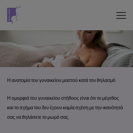
Skip to content
Open 
Η ανατομία του γυναικείου μαστού κατά τον θηλασμό
Η ομορφιά του γυναικείου στήθους είναι ότι το μέγεθος
και το σχήμα του δεν έχουν καμία σχέση με την ικανότητά
σας να θηλάσετε το μωρό σας.