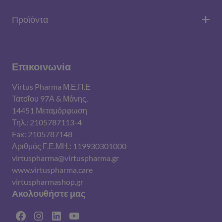
Προϊόντα
Επικοινωνία
Virtus Pharma Μ.Ε.Π.Ε
Τατοΐου 97Α & Μάνης,
14451 Μεταμόρφωση
Τηλ.: 2105787113-4
Fax: 2105787148
Αριθμός Γ.Ε.ΜΗ.: 119930301000
virtuspharma@virtuspharma.gr
www.virtuspharma.care
virtuspharmashop.gr
Ακολουθήστε μας
Facebook
Instagram
Linkedin
YouTube