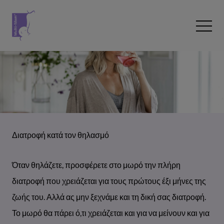
Skip to content
Open 
Διατροφή κατά τον θηλασμό
Όταν θηλάζετε, προσφέρετε στο μωρό την πλήρη
διατροφή που χρειάζεται για τους πρώτους έξι μήνες της
ζωής του. Αλλά ας μην ξεχνάμε και τη δική σας διατροφή.
Το μωρό θα πάρει ό,τι χρειάζεται και για να μείνουν και για