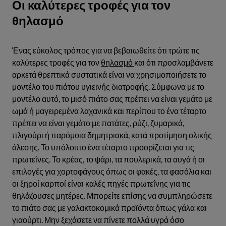
Οι καλύτερες τροφές για τον
θηλασμό
Ένας εύκολος τρόπος για να βεβαιωθείτε ότι τρώτε τις
καλύτερες τροφές για τον
θηλασμό
και ότι προσλαμβάνετε
αρκετά θρεπτικά συστατικά είναι να χρησιμοποιήσετε το
μοντέλο του πιάτου υγιεινής διατροφής. Σύμφωνα με το
μοντέλο αυτό, το μισό πιάτο σας πρέπει να είναι γεμάτο με
ωμά ή μαγειρεμένα λαχανικά και περίπου το ένα τέταρτο
πρέπει να είναι γεμάτο με πατάτες, ρύζι, ζυμαρικά,
πλιγούρι ή παρόμοια δημητριακά, κατά προτίμηση ολικής
άλεσης. Το υπόλοιπο ένα τέταρτο προορίζεται για τις
πρωτεΐνες. Το κρέας, το ψάρι, τα πουλερικά, τα αυγά ή οι
επιλογές για χορτοφάγους όπως οι φακές, τα φασόλια και
οι ξηροί καρποί είναι καλές πηγές πρωτεΐνης για τις
θηλάζουσες μητέρες. Μπορείτε επίσης να συμπληρώσετε
το πιάτο σας με γαλακτοκομικά προϊόντα όπως γάλα και
γιαούρτι. Μην ξεχάσετε να πίνετε πολλά υγρά όσο