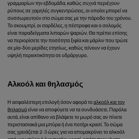
γραμμαρίων την εβδομάδα, καθώς συχνά περιέχουν
ρύπους σε χαμηλές συγκεντρώσεις, οι οποίοι μπορεί να
συσσωρευτούν στο σώμα σας με την πάροδο του χρόνου.
Το σκουμπρί, οι σαρδέλες, η πέστροφα και ο σολομός
είναι παραδείγματα λιπαρών ψαριών. Θα πρέπει επίσης
να περιορίσετε την ποσότητα ξιφία και μάρλιν που τρώτε
σε μία-δύο μερίδες ετησίως, καθώς τείνουν να έχουν
υψηλή περιεκτικότητα σε υδράργυρο.
Αλκοόλ και θηλασμός
Η ασφαλέστερη επιλογή όσον αφορά το
αλκοόλ και τον
θηλασμό
είναι να αποφύγετε να τα συνδυάσετε. Παρόλα
αυτά, είναι απίθανο να βλάψετε το μωρό σας αν πίνετε
περιστασιακά μια μπύρα ή ένα ποτήρι κρασί. Το σώμα
σας χρειάζεται 2-3 ώρες για να απομακρύνει το αλκοόλ