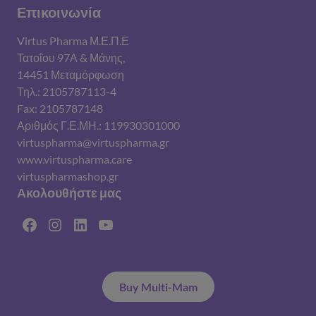
Επικοινωνία
Virtus Pharma Μ.Ε.Π.Ε
Τατοΐου 97Α & Μάνης,
14451 Μεταμόρφωση
Τηλ.: 2105787113-4
Fax: 2105787148
Αριθμός Γ.Ε.ΜΗ.: 119930301000
virtuspharma@virtuspharma.gr
www.virtuspharma.care
virtuspharmashop.gr
Ακολουθήστε μας
Facebook
Instagram
Linkedin
YouTube
Buy Multi-Mam