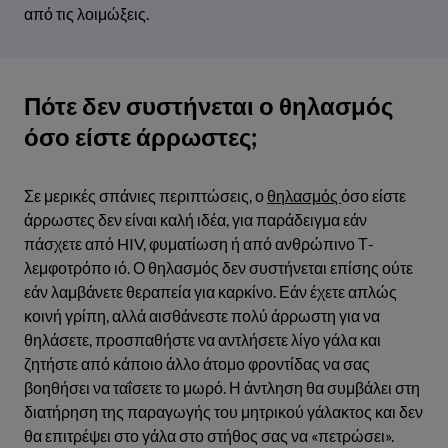
από τις λοιμώξεις.
Πότε δεν συστήνεται ο θηλασμός
όσο είστε άρρωστες;
Σε μερικές σπάνιες περιπτώσεις, ο
θηλασμός
όσο είστε
άρρωστες δεν είναι καλή ιδέα, για παράδειγμα εάν
πάσχετε από HIV, φυματίωση ή από ανθρώπινο Τ-
λεμφοτρόπο ιό. Ο θηλασμός δεν συστήνεται επίσης ούτε
εάν λαμβάνετε θεραπεία για καρκίνο. Εάν έχετε απλώς
κοινή γρίπη, αλλά αισθάνεστε πολύ άρρωστη για να
θηλάσετε, προσπαθήστε να αντλήσετε λίγο γάλα και
ζητήστε από κάποιο άλλο άτομο φροντίδας να σας
βοηθήσει να ταΐσετε το μωρό. Η άντληση θα συμβάλει στη
διατήρηση της παραγωγής του μητρικού γάλακτος και δεν
θα επιτρέψει στο γάλα στο στήθος σας να «πετρώσει».