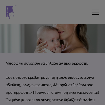
Skip to content
Open 
Μπορώ να συνεχίσω να θηλάζω αν είμαι άρρωστη;
Εάν είστε στο κρεβάτι με γρίπη ή απλά αισθάνεστε λίγο
αδιάθετη, ίσως αναρωτιέστε, «Μπορώ να θηλάσω όσο
είμαι άρρωστη;». Η σύντομη απάντηση είναι ναι, εννοείται!
Όχι μόνο μπορείτε να συνεχίσετε να θηλάζετε όταν είστε