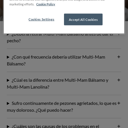
marketing efforts.
Cookie Policy
Cookies Settings
Accept All Cookies
¿Debería retirar Multi-Mam Bálsamo antes de dar el
pecho?
¿Con qué frecuencia debería utilizar Multi-Mam
Bálsamo?
¿Cúal es la diferencia entre Multi-Mam Bálsamo y
Multi-Mam Lanolina?
Sufro contínuamente de pezones agrietados, lo que es
muy doloroso. ¿Qué puedo hacer?
¿Cuáles son las causas de los problemas en el