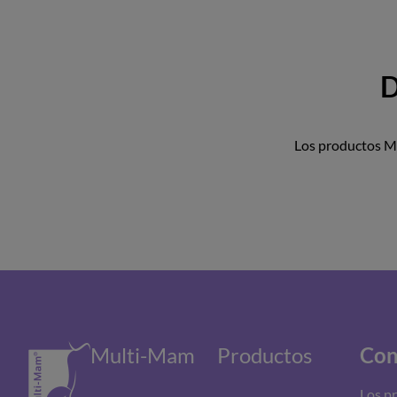
D
Los productos Mu
Multi-Mam
Productos
Con
Los p