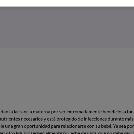
dan la lactancia materna por ser extremadamente beneficiosa tant
utrientes necesarios y está protegido de infecciones durante más 
ole una gran oportunidad para relacionarse con su bebé. Ya sea por
er otro líquido (especialmente no leche de vaca, que no debe ser i