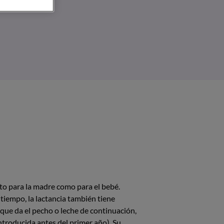
o para la madre como para el bebé.
tiempo, la lactancia también tiene
que da el pecho o leche de continuación,
ntroducida antes del primer año). Su