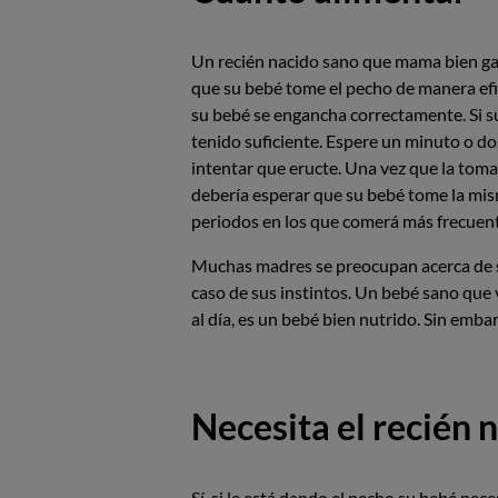
Un recién nacido sano que mama bien ga
que su bebé tome el pecho de manera efic
su bebé se engancha correctamente. Si su 
tenido suficiente. Espere un minuto o do
intentar que eructe. Una vez que la toma
debería esperar que su bebé tome la mis
periodos en los que comerá más frecuen
Muchas madres se preocupan acerca de si 
caso de sus instintos. Un bebé sano que 
al día, es un bebé bien nutrido. Sin emb
Necesita el recién
Sí, si le está dando el pecho su bebé ne