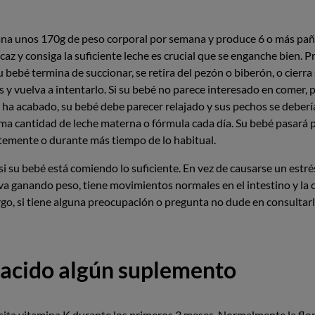
na unos 170g de peso corporal por semana y produce 6 o más paña
az y consiga la suficiente leche es crucial que se enganche bien.
bebé termina de succionar, se retira del pezón o biberón, o cierra 
s y vuelva a intentarlo. Si su bebé no parece interesado en comer,
 ha acabado, su bebé debe parecer relajado y sus pechos se debería
ma cantidad de leche materna o fórmula cada día. Su bebé pasará p
temente o durante más tiempo de lo habitual.
su bebé está comiendo lo suficiente. En vez de causarse un estrés
va ganando peso, tiene movimientos normales en el intestino y la 
argo, si tiene alguna preocupación o pregunta no dude en consultar
 nacido algún suplemento
cesita vitamina K durante los primeros 3 meses. Normalmente la flo