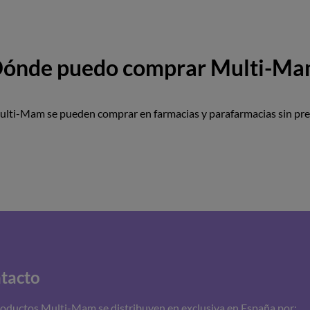
ónde puedo comprar Multi-M
lti-Mam se pueden comprar en farmacias y parafarmacias sin pre
tacto
roductos Multi-Mam se distribuyen en exclusiva en España por: