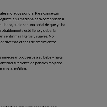
les mojados por día. Para conseguir
 Pregunte a su matrona para comprobar si
su boca, suele ser una señal de que ya ha
 probablemente esté lleno y debería
n sentir más ligeros y suaves. No
or diversas etapas de crecimiento:
 innecesario, observe a su bebé y haga
cantidad suficiente de pañales mojados
lo con su médico.
ra intestinal proporciona vitamina K.