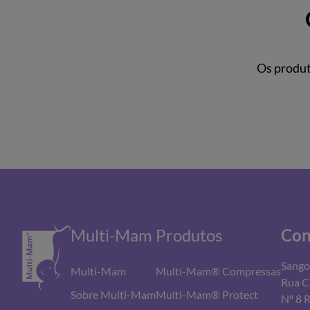
Os produt
Multi-Mam
Produtos
Con
Sango
Multi-Mam
Multi-Mam® Compressas
Rua C
Sobre Multi-Mam
Multi-Mam® Protect
Nº 8 