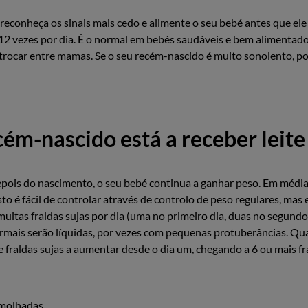
 reconheça os sinais mais cedo e alimente o seu bebé antes que ele 
12 vezes por dia. É o normal em bebés saudáveis e bem alimenta
 trocar entre mamas. Se o seu recém-nascido é muito sonolento, po
ém-nascido está a receber leite 
epois do nascimento, o seu bebé continua a ganhar peso. Em médi
to é fácil de controlar através de controlo de peso regulares, ma
uitas fraldas sujas por dia (uma no primeiro dia, duas no segundo d
normais serão líquidas, por vezes com pequenas protuberâncias. Qu
raldas sujas a aumentar desde o dia um, chegando a 6 ou mais fral
 molhadas