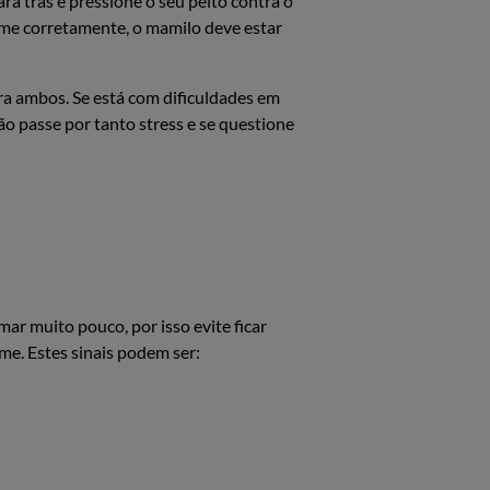
ra trás e pressione o seu peito contra o
ame corretamente, o mamilo deve estar
ra ambos. Se está com dificuldades em
o passe por tanto stress e se questione
 muito pouco, por isso evite ficar
me. Estes sinais podem ser: