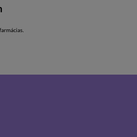
m
farmácias.