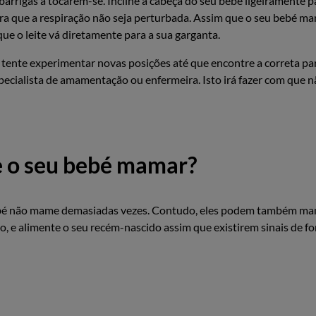
barrigas a tocarem-se. Incline a cabeça do seu bebé ligeiramente pa
ra que a respiração não seja perturbada. Assim que o seu bebé m
que o leite vá diretamente para a sua garganta.
tente experimentar novas posições até que encontre a correta pa
cialista de amamentação ou enfermeira. Isto irá fazer com que nã
e o seu bebé mamar?
bé não mame demasiadas vezes. Contudo, eles podem também mamar
, e alimente o seu recém-nascido assim que existirem sinais de fo