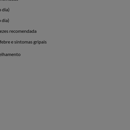
o dia)
 dia)
vezes recomendada
febre e sintomas gripais
selhamento