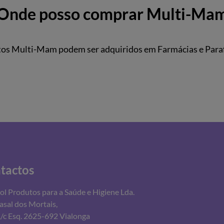
Onde posso comprar Multi-Ma
os Multi-Mam podem ser adquiridos em Farmácias e Para
tactos
ol Produtos para a Saúde e Higiene Lda.
asal dos Mortais,
R/c Esq. 2625-692 Vialonga