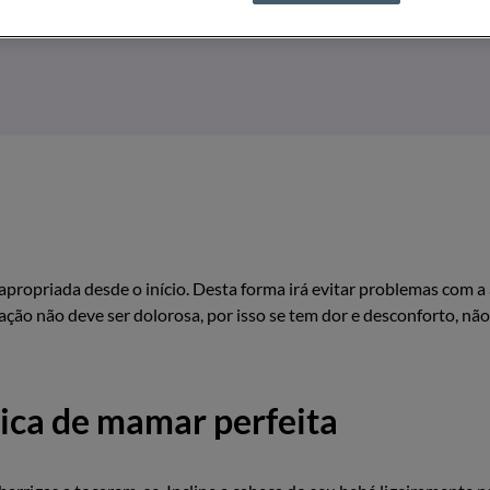
apropriada desde o início. Desta forma irá evitar problemas com 
ão não deve ser dolorosa, por isso se tem dor e desconforto, não 
nica de mamar perfeita