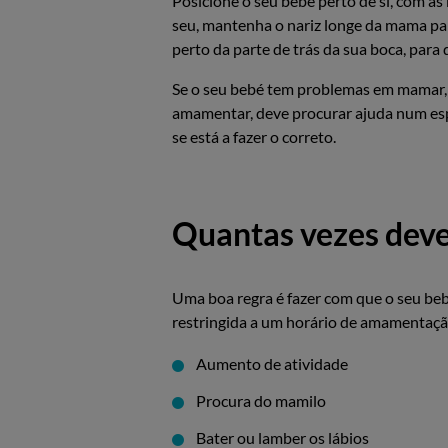
Posicione o seu bebé perto de si, com as 
seu, mantenha o nariz longe da mama pa
perto da parte de trás da sua boca, para 
Se o seu bebé tem problemas em mamar, 
amamentar, deve procurar ajuda num espe
se está a fazer o correto.
Quantas vezes dev
Uma boa regra é fazer com que o seu be
restringida a um horário de amamentação
Aumento de atividade
Procura do mamilo
Bater ou lamber os lábios