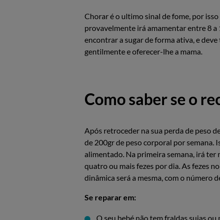
Chorar é o ultimo sinal de fome, por isso
provavelmente irá amamentar entre 8 a 
encontrar a sugar de forma ativa, e deve
gentilmente e oferecer-lhe a mama.
Como saber se o rec
Após retroceder na sua perda de peso d
de 200gr de peso corporal por semana. Is
alimentado. Na primeira semana, irá ter m
quatro ou mais fezes por dia. As fezes 
dinâmica será a mesma, com o número de f
Se reparar em:
O seu bebé não tem fraldas sujas ou