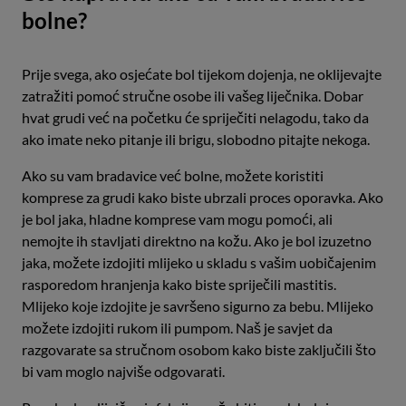
bolne?
Prije svega, ako osjećate bol tijekom dojenja, ne oklijevajte
zatražiti pomoć stručne osobe ili vašeg liječnika. Dobar
hvat grudi već na početku će spriječiti nelagodu, tako da
ako imate neko pitanje ili brigu, slobodno pitajte nekoga.
Ako su vam bradavice već bolne, možete koristiti
komprese za grudi kako biste ubrzali proces oporavka. Ako
je bol jaka, hladne komprese vam mogu pomoći, ali
nemojte ih stavljati direktno na kožu. Ako je bol izuzetno
jaka, možete izdojiti mlijeko u skladu s vašim uobičajenim
rasporedom hranjenja kako biste spriječili mastitis.
Mlijeko koje izdojite je savršeno sigurno za bebu. Mlijeko
možete izdojiti rukom ili pumpom. Naš je savjet da
razgovarate sa stručnom osobom kako biste zaključili što
bi vam moglo najviše odgovarati.