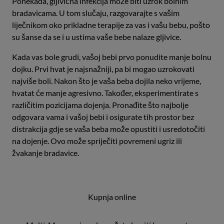
Ponekada, gljivična infekcija može biti uzrok bolnim
bradavicama. U tom slučaju, razgovarajte s vašim
liječnikom oko prikladne terapije za vas i vašu bebu, pošto
su šanse da se i u ustima vaše bebe nalaze gljivice.
Kada vas bole grudi, vašoj bebi prvo ponudite manje bolnu
dojku. Prvi hvat je najsnažniji, pa bi mogao uzrokovati
najviše boli. Nakon što je vaša beba dojila neko vrijeme,
hvatat će manje agresivno. Također, eksperimentirate s
različitim pozicijama dojenja. Pronađite što najbolje
odgovara vama i vašoj bebi i osigurate tih prostor bez
distrakcija gdje se vaša beba može opustiti i usredotočiti
na dojenje. Ovo može spriječiti povremeni ugriz ili
žvakanje bradavice.
Kupnja online