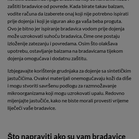
zaštiti bradavice od povrede. Kada birate takav balzam,
vodite računa da izaberete onaj koji nije potrebno ispirati
prije dojenja i koji je siguran ako ga vaša beba proguta.
Ovo je bitno jer ispiranje bradavica vodom prije dojenja
može uzrokovati suhoću bradavica, čime one postaju
izloženije zatezanju i povredama. Osim što olakšava
upotrebu, ostavljanje balzama na bradavicama tijekom
dojenja omogućava i dodatnu zaštitu.
Izbjegavajte korištenje grudnjaka za dojenje sa sintetičkim
jastučićima. Ovakvi materijali onemogućavaju koži da diše
i mogu stvoriti savršenu podlogu za razmnožavanje
mikroorganizama koji mogu uzrokovati upalu. Redovno
mijenjajte jastučiće, kako ne biste morali provesti vrijeme
liječeći vaše bradavice.
Što napraviti ako su vam bradavice