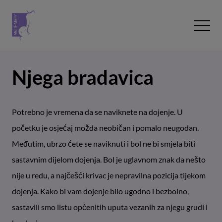
Pređite na sadržaj
Open 
Njega bradavica
Potrebno je vremena da se naviknete na dojenje. U
početku je osjećaj možda neobičan i pomalo neugodan.
Međutim, ubrzo ćete se naviknuti i bol ne bi smjela biti
sastavnim dijelom dojenja. Bol je uglavnom znak da nešto
nije u redu, a najčešći krivac je nepravilna pozicija tijekom
dojenja. Kako bi vam dojenje bilo ugodno i bezbolno,
sastavili smo listu općenitih uputa vezanih za njegu grudi i