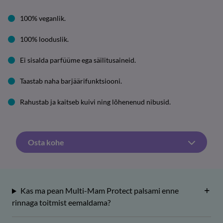
100% veganlik.
100% looduslik.
Ei sisalda parfüüme ega säilitusaineid.
Taastab naha barjäärifunktsiooni.
Rahustab ja kaitseb kuivi ning lõhenenud nibusid.
Osta kohe
Kas ma pean Multi-Mam Protect palsami enne
rinnaga toitmist eemaldama?