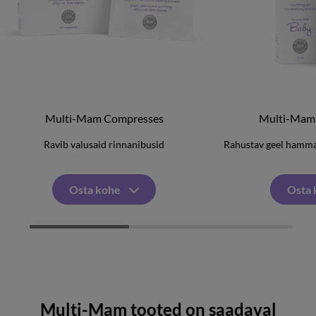
Multi-Mam Compresses
Multi-Mam
Ravib valusaid rinnanibusid
Rahustav geel hamma
Osta kohe
Osta 
Multi-Mam tooted on saadaval