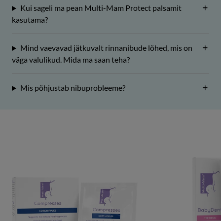
Kui sageli ma pean Multi-Mam Protect palsamit
kasutama?
Mind vaevavad jätkuvalt rinnanibude lõhed, mis on
väga valulikud. Mida ma saan teha?
Mis põhjustab nibuprobleeme?